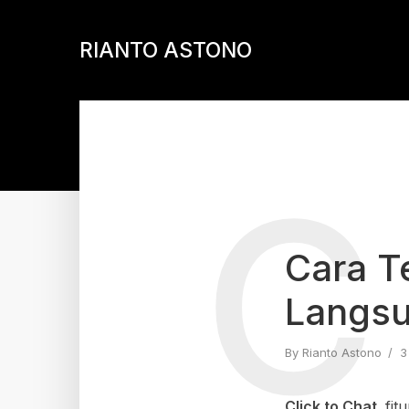
RIANTO ASTONO
C
Cara T
Langsu
By
Rianto Astono
3
Click to Chat,
fit