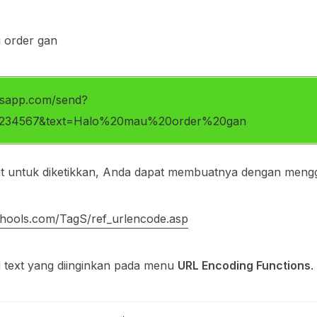
 order gan
atsapp.com/send?
234567&text=Halo%20mau%20order%20gan
sulit untuk diketikkan, Anda dapat membuatnya dengan men
hools.com/TagS/ref_urlencode.asp
ed text yang diinginkan pada menu
URL Encoding Functions
.