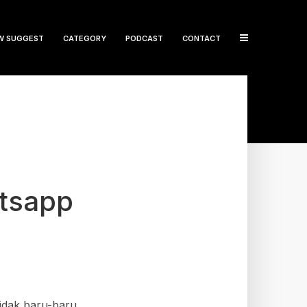
W SUGGEST
CATEGORY
PODCAST
CONTACT
tsapp
idak baru-baru