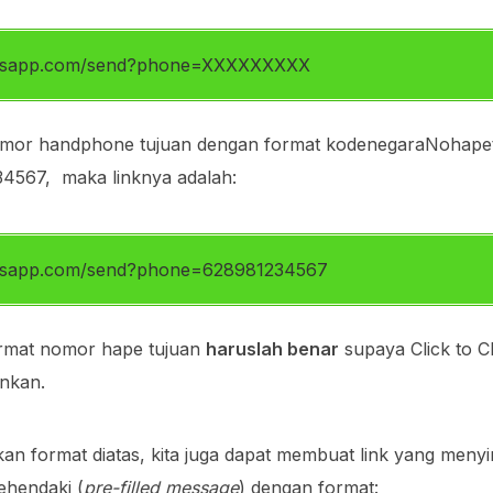
hatsapp.com/send?phone=XXXXXXXXX
mor handphone tujuan dengan format kodenegaraNohape
4567, maka linknya adalah:
hatsapp.com/send?phone=628981234567
format nomor hape tujuan
haruslah benar
supaya Click to C
inkan.
n format diatas, kita juga dapat membuat link yang menyi
ehendaki (
pre-filled message
) dengan format: