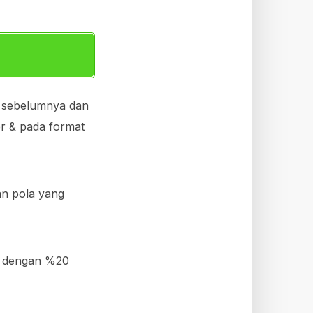
 sebelumnya dan
er & pada format
n pola yang
tu dengan %20