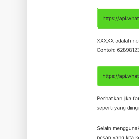
https://api.w
XXXXX adalah no
Contoh: 62898123
https://api.w
Perhatikan jika 
seperti yang diing
Selain menggunaka
pesan yang kita k