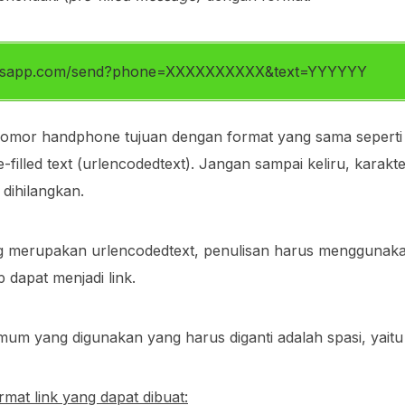
hatsapp.com/send?phone=XXXXXXXXXX&text=YYYYYY
omor handphone tujuan dengan format yang sama seperti
filled text (urlencodedtext). Jangan sampai keliru, karakt
dihilangkan.
 merupakan urlencodedtext, penulisan harus menggunaka
dapat menjadi link.
umum yang digunakan yang harus diganti adalah spasi, yai
rmat link yang dapat dibuat: