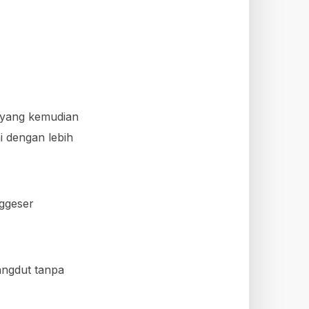
(yang kemudian
i dengan lebih
ggeser
angdut tanpa