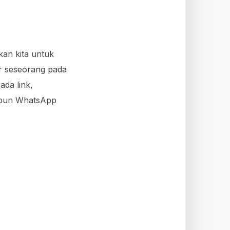
an kita untuk
r seseorang pada
da link,
upun WhatsApp