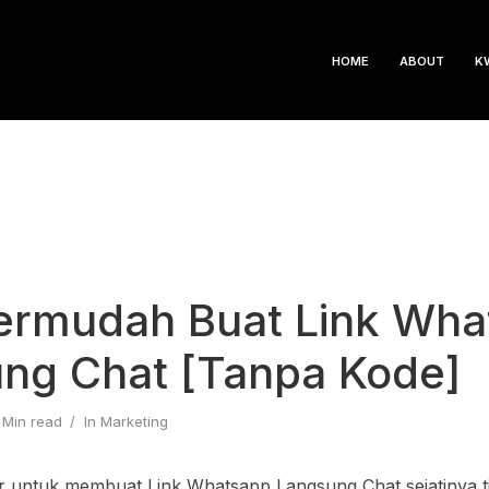
HOME
ABOUT
K
ermudah Buat Link Wha
ng Chat [Tanpa Kode]
 Min read
In
Marketing
ur untuk membuat Link Whatsapp Langsung Chat sejatinya t