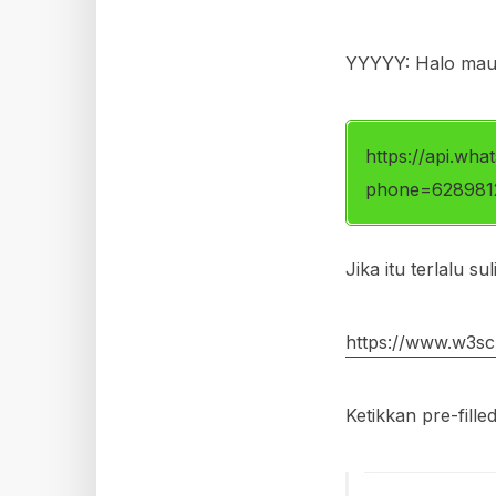
YYYYY: Halo mau
https://api.wh
phone=628981
Jika itu terlalu 
https://www.w3sc
Ketikkan pre-fill