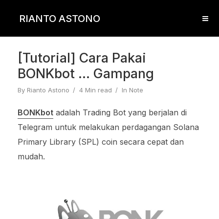
RIANTO ASTONO
[Tutorial] Cara Pakai
BONKbot … Gampang
By
Rianto Astono
4 Min read
In
Note
BONKbot
adalah Trading Bot yang berjalan di
Telegram untuk melakukan perdagangan Solana
Primary Library (SPL) coin secara cepat dan
mudah.