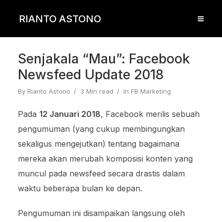
RIANTO ASTONO
Senjakala “Mau”: Facebook
Newsfeed Update 2018
By
Rianto Astono
3 Min read
In
FB Marketing
Pada
12 Januari 2018
, Facebook merilis sebuah
pengumuman (yang cukup membingungkan
sekaligus mengejutkan) tentang bagaimana
mereka akan merubah komposisi konten yang
muncul pada newsfeed secara drastis dalam
waktu beberapa bulan ke depan.
Pengumuman ini disampaikan langsung oleh